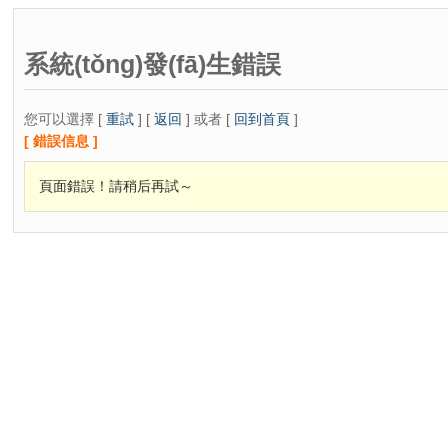
系統(tǒng)發(fā)生錯誤
您可以選擇 [
重試
] [
返回
] 或者 [
回到首頁
]
[ 錯誤信息 ]
頁面錯誤！請稍后再試～